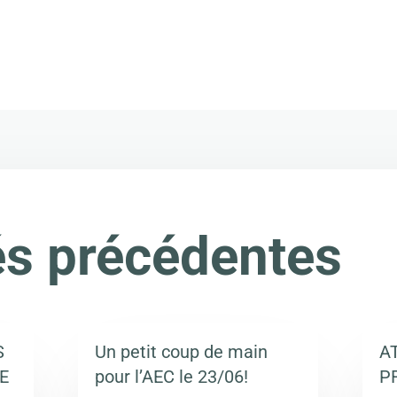
és précédentes
S
Un petit coup de main
A
E
pour l’AEC le 23/06!
P