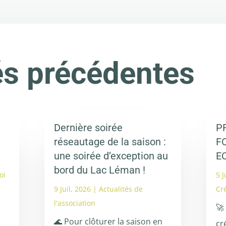
és précédentes
Dernière soirée
P
S
réseautage de la saison :
F
une soirée d’exception au
E
bord du Lac Léman !
oi
5 J
9 Juil, 2026
|
Actualités de
Cr
l'association
🚀
🌊 Pour clôturer la saison en
cr