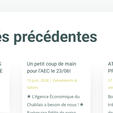
és précédentes
S
Un petit coup de main
A
E
pour l’AEC le 23/06!
P
15 Juin, 2026
|
Evènements &
27
Salons
se
🌟 L’Agence Économique du
Bo
Chablais a besoin de nous ! 🌟
tr
Partenaire fidèle de notre
de