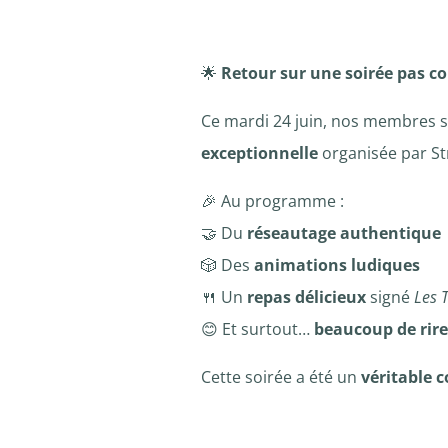
🌟
Retour sur une soirée pas c
Ce mardi 24 juin, nos membres se
exceptionnelle
organisée par Str
🎉 Au programme :
🤝 Du
réseautage authentique
🎲 Des
animations ludiques
🍴 Un
repas délicieux
signé
Les 
😊 Et surtout…
beaucoup de rire
Cette soirée a été un
véritable c