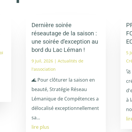
Dernière soirée
P
S
réseautage de la saison :
F
une soirée d’exception au
E
bord du Lac Léman !
oi
5 J
9 Juil, 2026
|
Actualités de
Cr
l'association
🚀
🌊 Pour clôturer la saison en
cr
beauté, Stratégie Réseau
d'
Lémanique de Compétences a
à 
délocalisé exceptionnellement
no
sa...
li
lire plus