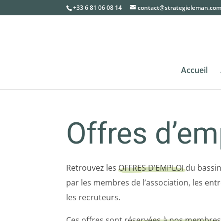
+33 6 81 06 08 14
contact@strategieleman.co
Accueil
Offres d’em
Retrouvez les
OFFRES D’EMPLOI
du bassi
par les membres de l’association, les entr
les recruteurs.
Ces offres sont
réservées à nos membres