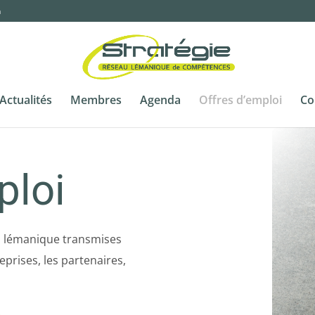
m
Actualités
Membres
Agenda
Offres d’emploi
Co
ploi
n lémanique transmises
eprises, les partenaires,
.