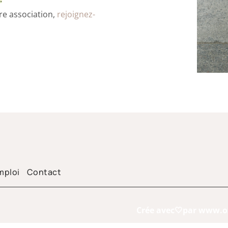
e association,
rejoignez-
emploi
Contact
Crée avec🤍par
www.oz