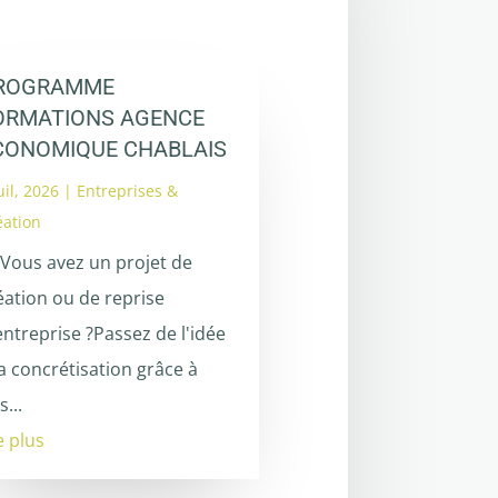
ROGRAMME
ORMATIONS AGENCE
CONOMIQUE CHABLAIS
uil, 2026
|
Entreprises &
éation
 Vous avez un projet de
éation ou de reprise
entreprise ?Passez de l'idée
la concrétisation grâce à
s...
re plus