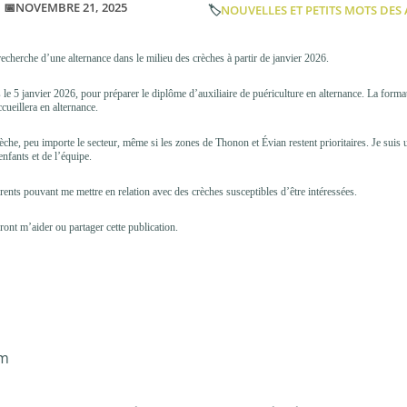
📅NOVEMBRE 21, 2025
🏷️
NOUVELLES ET PETITS MOTS DES
 recherche d’une alternance dans le milieu des crèches à partir de janvier 2026.
le 5 janvier 2026, pour préparer le diplôme d’auxiliaire de puériculture en alternance. La forma
ueillera en alternance.
èche, peu importe le secteur, même si les zones de Thonon et Évian restent prioritaires. Je suis u
nfants et de l’équipe.
rents pouvant me mettre en relation avec des crèches susceptibles d’être intéressées.
ront m’aider ou partager cette publication.
om