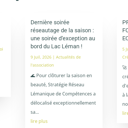
Dernière soirée
P
S
réseautage de la saison :
F
une soirée d’exception au
E
bord du Lac Léman !
oi
5 J
9 Juil, 2026
|
Actualités de
Cr
l'association
🚀
🌊 Pour clôturer la saison en
cr
beauté, Stratégie Réseau
d'
Lémanique de Compétences a
à 
délocalisé exceptionnellement
no
sa...
li
lire plus